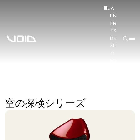
JA
EN
FR
ES
DE
ZH
IT
KO
HI
空の探検シリーズ