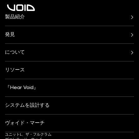
製品紹介
エアーシリーズ
アークライン・シリーズ
シーラスシリーズ
サイクロンシリーズ
発見
インキュバス・システム
インディゴシリーズ
バー＆レストラン
ビーチ、プール、屋上
Nexusシステム
スタシスシリーズ
クラブ文化
レジデンシャル
Venuシリーズ
について
アンプ
フェスティバル＆イベント
健康とウェルビーイング
すべてのサブウーファー
について
連絡先
ヨット
ホテル＆リゾート
インサイト
カスタマイズ
芸術・文化
リソース
ファッション・小売
パートナー検索
サウンドシステムの理解
アフタースキー
DJモニタリング
採用情報
『Hear Void』
システムを設計する
ヴォイド・マーチ
ユニットL、ザ・フルクラム