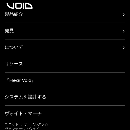
製品紹介
エアーシリーズ
アークライン・シリーズ
シーラスシリーズ
サイクロンシリーズ
発見
インキュバス・システム
インディゴシリーズ
バー＆レストラン
ビーチ、プール、屋上
Nexusシステム
スタシスシリーズ
クラブ文化
レジデンシャル
Venuシリーズ
について
アンプ
フェスティバル＆イベント
健康とウェルビーイング
すべてのサブウーファー
について
連絡先
ヨット
ホテル＆リゾート
インサイト
カスタマイズ
芸術・文化
リソース
ファッション・小売
パートナー検索
サウンドシステムの理解
アフタースキー
DJモニタリング
採用情報
『Hear Void』
システムを設計する
ヴォイド・マーチ
ユニットL、ザ・フルクラム
ヴァンテージ・ウェイ