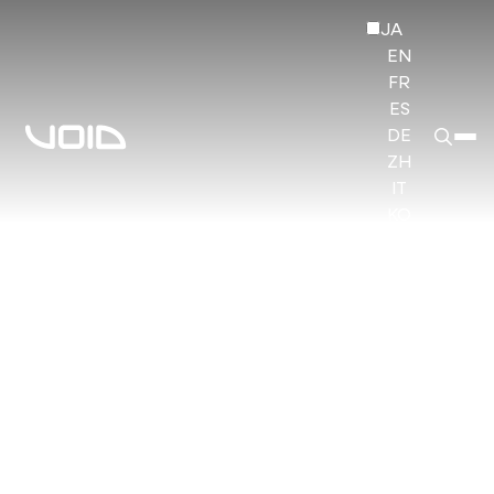
JA
EN
FR
ES
DE
ZH
IT
KO
HI