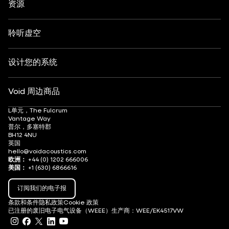
洞察力
定制
艺术与文化
资源
时尚与零售
合作伙伴定位器
了解音响系统
滑雪后活动
DJ监听
职业发展
聆听虚空
设计您的系统
Void 周边商品
L单元，The Fulcrum
Vantage Way
普尔，多塞特郡
BH12 4NU
英国
hello@voidacoustics.com
欧洲：
+44 (0) 1202 666006
美国：
+1 (630) 6866616
订阅我们的电子报
条款和条件
隐私政策
Cookie 政策
已注册的废旧电子电气设备（WEEE）生产商：WEE/EK4517VW