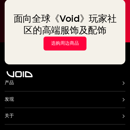
面向全球《Void》玩家社
区的高端服饰及配饰
选购周边商品
产品
空气系列
Arcline 系列
Cirrus 系列
旋风系列
发现
Incubus 系统
靛蓝系列
酒吧和餐厅
海滩、泳池和屋顶露台
Nexus 系统
Stasys 系列
俱乐部文化
住宅区
Venu 系列
关于
放大器
节日与活动
健康与福祉
所有低音炮
关于
联系方式
游艇运动
酒店与度假村