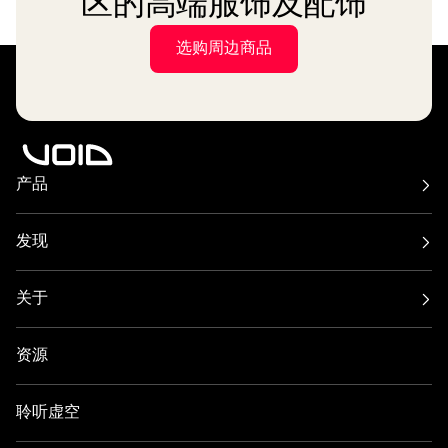
区的高端服饰及配饰
选购周边商品
产品
空气系列
Arcline 系列
Cirrus 系列
旋风系列
发现
Incubus 系统
靛蓝系列
酒吧和餐厅
海滩、泳池和屋顶露台
Nexus 系统
Stasys 系列
俱乐部文化
住宅区
Venu 系列
关于
放大器
节日与活动
健康与福祉
所有低音炮
关于
联系方式
游艇运动
酒店与度假村
洞察力
定制
艺术与文化
资源
时尚与零售
合作伙伴定位器
了解音响系统
滑雪后活动
DJ监听
职业发展
聆听虚空