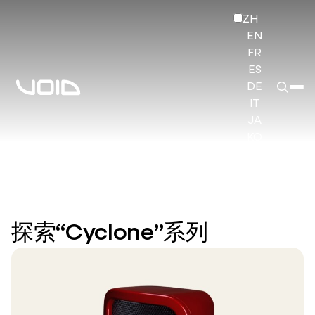
ZH
EN
FR
ES
DE
IT
JA
KO
HI
探索“Cyclone”系列