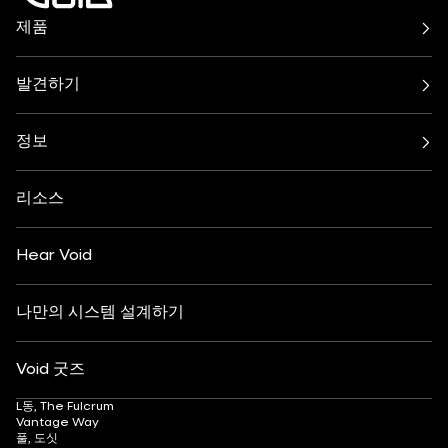
제품
Air 시리즈
아클라인 시리즈
Cirrus 시리즈
사이클론 시리즈
발견하기
인큐버스 시스템
인디고 시리즈
바 & 레스토랑
해변, 수영장, 루프탑
넥서스 시스템
Stasys 시리즈
클럽 문화
주거용
베누 시리즈
정보
증폭기
축제 및 이벤트
건강 및 웰빙
모든 서브우퍼
정보
연락처
요트
호텔 및 리조트
인사이트
맞춤 설정
예술 및 문화
리소스
패션 및 소매
파트너 찾기
사운드 시스템 이해하기
애프터스키
DJ 모니터링
채용 정보
Hear Void
나만의 시스템 설계하기
Void 굿즈
L동, The Fulcrum
Vantage Way
풀, 도싯