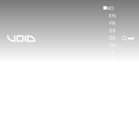
KO
EN
FR
ES
DE
ZH
IT
JA
HI