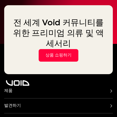
전 세계 Void 커뮤니티를
위한 프리미엄 의류 및 액
세서리
상품 쇼핑하기
제품
Air 시리즈
아클라인 시리즈
Cirrus 시리즈
사이클론 시리즈
발견하기
인큐버스 시스템
인디고 시리즈
바 & 레스토랑
해변, 수영장, 루프탑
넥서스 시스템
Stasys 시리즈