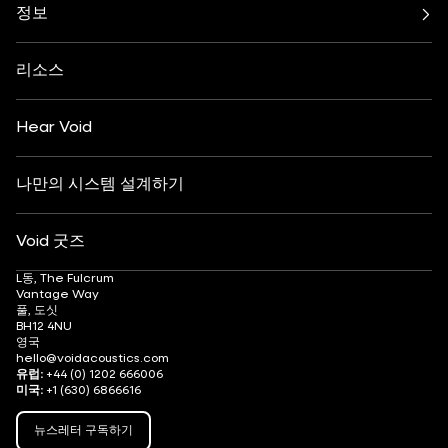
클럽 문화
주거용
베누 시리즈
정보
증폭기
축제 및 이벤트
건강 및 웰빙
모든 서브우퍼
정보
연락처
요트
호텔 및 리조트
인사이트
맞춤 설정
예술 및 문화
리소스
패션 및 소매
파트너 찾기
사운드 시스템 이해하기
애프터스키
DJ 모니터링
채용 정보
Hear Void
나만의 시스템 설계하기
Void 굿즈
L동, The Fulcrum
Vantage Way
풀, 도싯
BH12 4NU
영국
hello@voidacoustics.com
유럽:
+44 (0) 1202 666006
미국:
+1 (630) 6866616
뉴스레터 구독하기