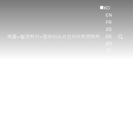
KO
EN
FR
ES
제품
발견하기
정보
리소스
인사이트
연락처
DE
ZH
IT
JA
HI