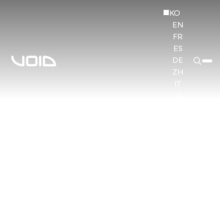
KO
EN
FR
ES
DE
ZH
IT
JA
HI