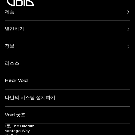
제품
Air 시리즈
아클라인 시리즈
Cirrus 시리즈
사이클론 시리즈
발견하기
인큐버스 시스템
인디고 시리즈
바 & 레스토랑
해변, 수영장, 루프탑
넥서스 시스템
Stasys 시리즈
클럽 문화
주거용
베누 시리즈
정보
증폭기
축제 및 이벤트
건강 및 웰빙
모든 서브우퍼
정보
연락처
요트
호텔 및 리조트
인사이트
맞춤 설정
예술 및 문화
리소스
패션 및 소매
파트너 찾기
사운드 시스템 이해하기
애프터스키
DJ 모니터링
채용 정보
Hear Void
나만의 시스템 설계하기
Void 굿즈
L동, The Fulcrum
Vantage Way