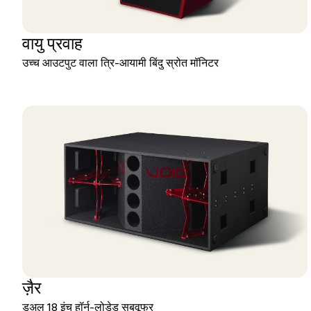
वायु प्रवाह
उच्च आउटपुट वाला त्रि-आयामी बिंदु स्रोत मॉनिटर
ज़ैर
डुअल 18 इंच हॉर्न-लोडेड सबवूफर