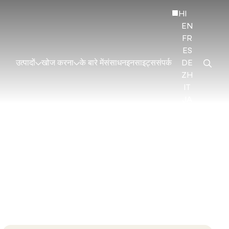
HI
EN
FR
ES
उत्पादों
खोज करना
के बारे में
संसाधन
इनसाइट्स
संपर्क
DE
ZH
IT
JA
KO