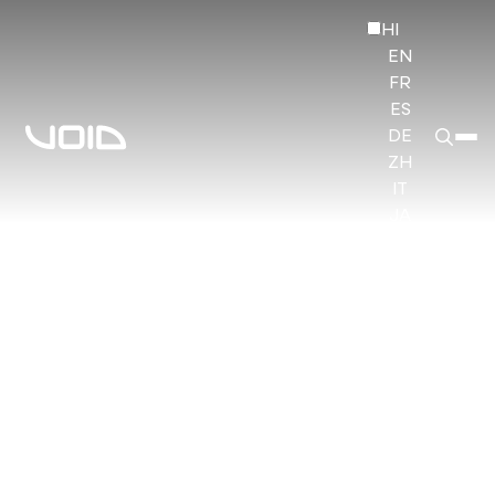
HI
EN
FR
ES
DE
ZH
IT
JA
KO