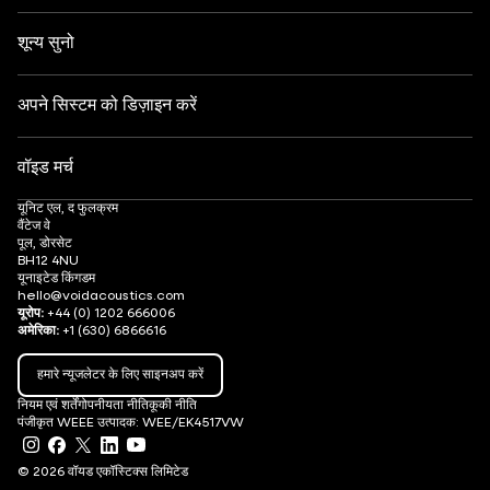
एप्रेस स्की
डीजे मॉनिटरिंग
करियर
शून्य सुनो
अपने सिस्टम को डिज़ाइन करें
वॉइड मर्च
यूनिट एल, द फुलक्रम
वैंटेज वे
पूल, डोरसेट
BH12 4NU
यूनाइटेड किंगडम
hello@voidacoustics.com
यूरोप:
+44 (0) 1202 666006
अमेरिका:
+1 (630) 6866616
हमारे न्यूजलेटर के लिए साइनअप करें
नियम एवं शर्तें
गोपनीयता नीति
कूकी नीति
पंजीकृत WEEE उत्पादक: WEE/EK4517VW
© 2026 वॉयड एकॉस्टिक्स लिमिटेड