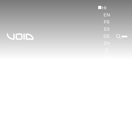
HI
EN
FR
ES
DE
ZH
IT
JA
KO