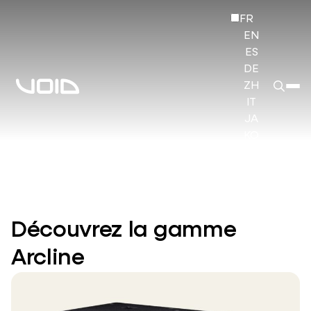
FR
EN
ES
DE
ZH
IT
JA
KO
HI
Découvrez la gamme
Arcline