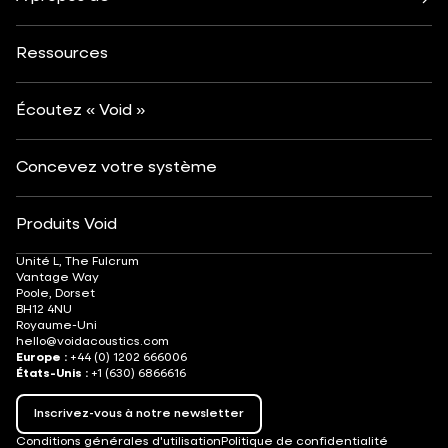
Festivals et événements
Santé et bien-être
Tous les caissons de basses
A propos de
Contact
Navigation de plaisance
Hôtels et centres de villégiature
Perspectives
Personnalisation
Arts et culture
Ressources
Mode et commerce de détail
Localisateur de partenaires
Comprendre les systèmes audio
Après-ski
Suivi DJ
Carrières
Écoutez « Void »
Concevez votre système
Produits Void
Unité L, The Fulcrum
Vantage Way
Poole, Dorset
BH12 4NU
Royaume-Uni
hello@voidacoustics.com
Europe :
+44 (0) 1202 666006
États-Unis :
+1 (630) 6866616
Inscrivez-vous à notre newsletter
Conditions générales d'utilisation
Politique de confidentialité