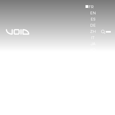
FR
EN
ES
DE
ZH
IT
JA
KO
HI