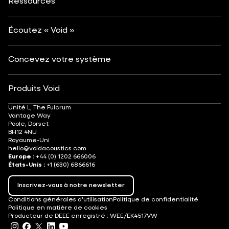
Arts et culture
Ressources
Mode et commerce de détail
Localisateur de partenaires
Comprendre les systèmes audio
Après-ski
Suivi DJ
Carrières
Écoutez « Void »
Concevez votre système
Produits Void
Unité L, The Fulcrum
Vantage Way
Poole, Dorset
BH12 4NU
Royaume-Uni
hello@voidacoustics.com
Europe :
+44 (0) 1202 666006
États-Unis :
+1 (630) 6866616
Inscrivez-vous à notre newsletter
Conditions générales d'utilisation
Politique de confidentialité
Politique en matière de cookies
Producteur de DEEE enregistré : WEE/EK4517VW