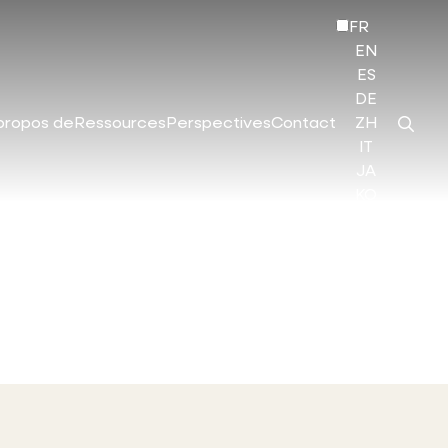
FR
EN
ES
DE
propos de
Ressources
Perspectives
Contact
ZH
IT
JA
KO
HI