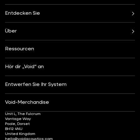
Air
Arcline
Cirrus
Cyclone
Entdecken Sie
Incubus
Indigo
Bars und Restaurants
Strand, Pool & Dachterrasse
Nexus
Stasys
Vereinskultur
Wohnen
Venu-Serie
Über
Verstärker
Feste und Veranstaltungen
Gesundheit & Wohlbefinden
Alle Subwoofer
Über
Kontakt
Segeln
Hotels & Resorts
Einblicke
Individualisierung
Kunst & Kultur
Ressourcen
Mode & Einzelhandel
Partner-Suchmaschine
Einführung in Tonsysteme
Après-Ski
DJ-Monitoring
Karriere
Hör dir „Void“ an
Entwerfen Sie Ihr System
Void-Merchandise
Unit L, The Fulcrum
Vantage Way
Poole, Dorset
BH12 4NU
United Kingdom
hello@voidacoustics.com