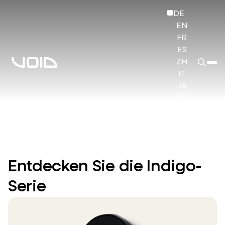
DE
EN
FR
ES
ZH
IT
JA
KO
HI
Entdecken Sie die Indigo-
Serie