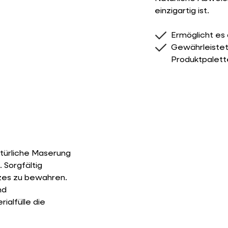
einzigartig ist.
Ermöglicht es
Gewährleistet
Produktpalett
natürliche Maserung
 Sorgfältig
lzes zu bewahren.
nd
ialfülle die