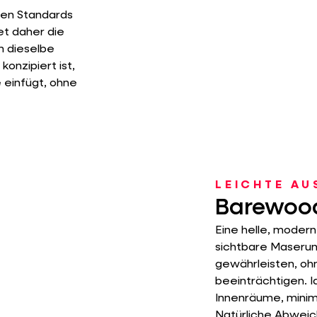
ven Standards
t daher die
m dieselbe
onzipiert ist,
 einfügt, ohne
LEICHTE A
Barewoo
Eine helle, modern
sichtbare Maserun
gewährleisten, oh
beeinträchtigen. I
Innenräume, minim
Natürliche Abweic