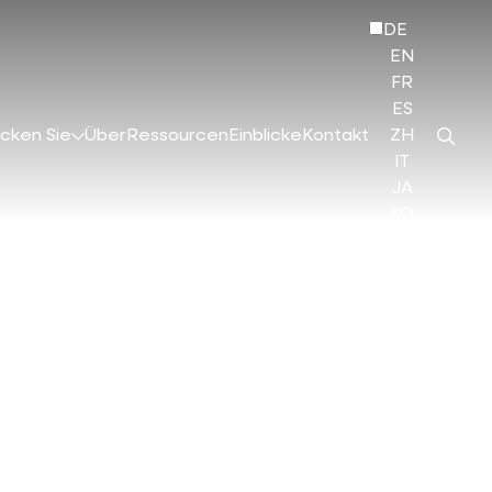
DE
EN
FR
ES
cken Sie
Über
Ressourcen
Einblicke
Kontakt
ZH
IT
JA
KO
HI