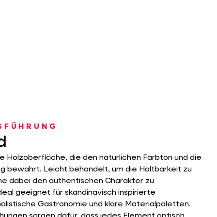
USFÜHRUNG
d
e Holzoberfläche, die den natürlichen Farbton und die
g bewahrt. Leicht behandelt, um die Haltbarkeit zu
ne dabei den authentischen Charakter zu
deal geeignet für skandinavisch inspirierte
alistische Gastronomie und klare Materialpaletten.
hungen sorgen dafür, dass jedes Element optisch