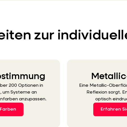
iten zur individue
abstimmung
Metalli
er 200 Optionen in
Eine Metallic-Oberfläch
t, um Systeme an
Reflexion sorgt. 
nfarben anzupassen.
optisch eindru
-Farben
Erfahren S