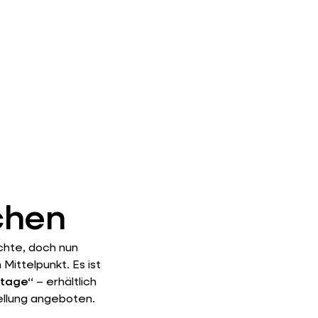
chen
chte, doch nun
 Mittelpunkt. Es ist
ntage“
– erhältlich
ellung angeboten.