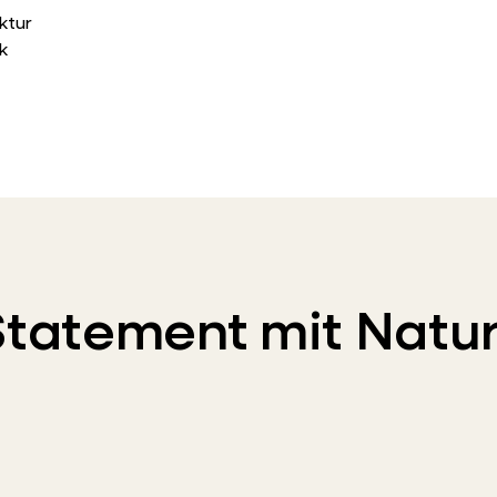
ktur
k
 Statement mit Natu