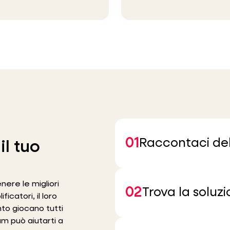
01
Raccontaci del 
il tuo
ere le migliori
02
Trova la soluz
ficatori, il loro
to giocano tutti
am può aiutarti a