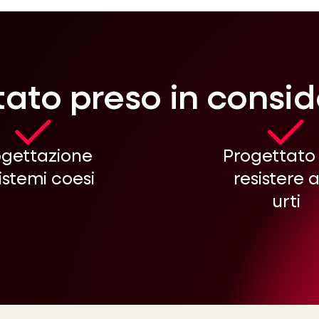
tato preso in consi
ogettazione
Progettato
sistemi coesi
resistere a
urti