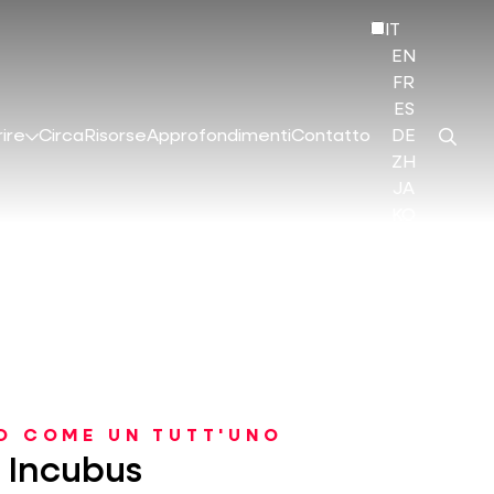
IT
EN
FR
ES
ire
Circa
Risorse
Approfondimenti
Contatto
DE
ZH
JA
KO
HI
O COME UN TUTT'UNO
a Incubus