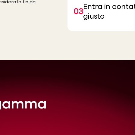
esiderato fin da
Entra in contat
03
giusto
a gamma